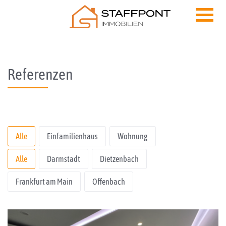
Skip to content
Referenzen
Alle
Einfamilienhaus
Wohnung
Alle
Darmstadt
Dietzenbach
Frankfurt am Main
Offenbach