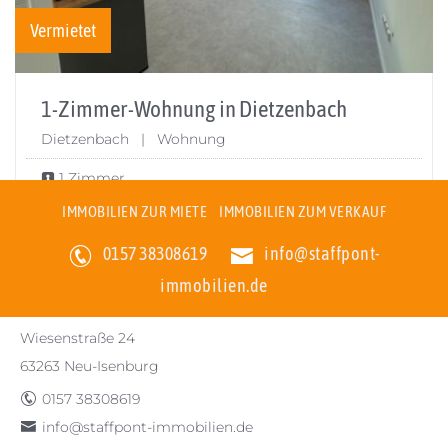
Vermietet
1-Zimmer-Wohnung in Dietzenbach
Dietzenbach | Wohnung
1 Zimmer
IMMOBILIEN ZUR MIETE
IMMOBILIEN ZUM VERKAUF
STAFFPONT-IMMOBILIEN
>
Referenzen
0157 38308619
info@staffpont-
immobilien.de
STAFFPONT-IMMOBILIEN
Wiesenstraße 24
63263 Neu-Isenburg
0157 38308619
info@staffpont-immobilien.de