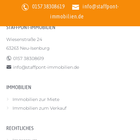
STAFFPONT-IMMOBILIEN
>
Referenzen
>
Wohnung
>
Erstbezug: Kernsanierte
0157 38308619
info@staffpont-
1-Zimmer Wohnung in Frankfurt Dornbusch
immobilien.de
STAFFPONT-IMMOBILIEN
Wiesenstraße 24
63263 Neu-Isenburg
0157 38308619
info@staffpont-immobilien.de
IMMOBILIEN
Immobilien zur Miete
Immobilien zum Verkauf
RECHTLICHES