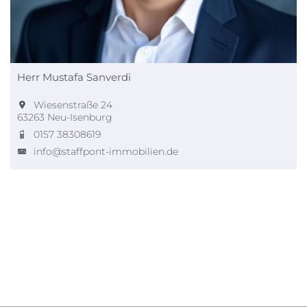
Herr Mustafa Sanverdi
Wiesenstraße 24
63263 Neu-Isenburg
0157 38308619
info@staffpont-immobilien.de