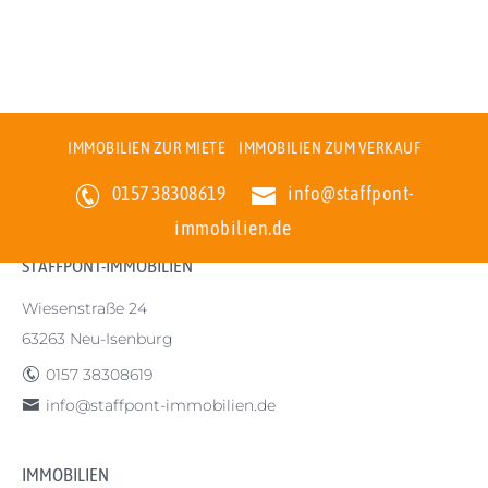
IMMOBILIEN ZUR MIETE
IMMOBILIEN ZUM VERKAUF
STAFFPONT-IMMOBILIEN
>
Referenzen
>
Wohnung
>
Perfekt für Familien: 4,5
0157 38308619
info@staffpont-
Zimmer mit Panoramablick
immobilien.de
STAFFPONT-IMMOBILIEN
Wiesenstraße 24
63263 Neu-Isenburg
0157 38308619
info@staffpont-immobilien.de
IMMOBILIEN